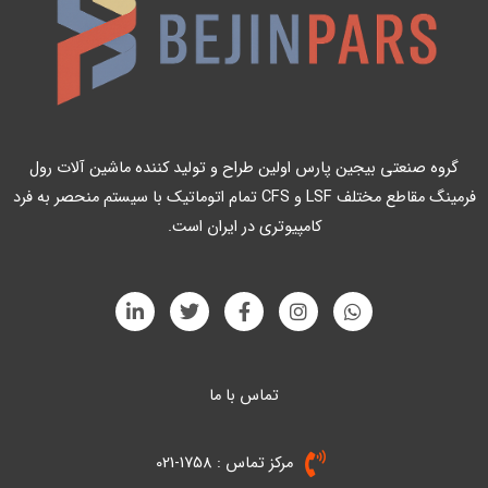
گروه صنعتی بیجین پارس اولین طراح و تولید کننده ماشین آلات رول
فرمینگ مقاطع مختلف LSF و CFS تمام اتوماتیک با سیستم منحصر به فرد
کامپیوتری در ایران است.
L
T
F
I
W
i
w
a
n
h
n
i
c
s
a
k
t
e
t
t
e
t
b
a
s
a
g
o
تماس با ما
e
d
i
r
o
r
p
n
k
a
p
-
-
m
مرکز تماس : 1758-021
i
f