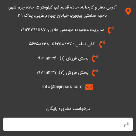
n
آدرس دفتر و کارخانه: جاده قدیم قم، کیلومتر ۵، جاده چرم شهر،
ناحیه صنعتی بیجین، خیابان چهارم غربی، پلاک 39
مدیریت مجموعه مهندس علایی: 09123399587
تلفن تماس : 56258237 -56258238
بخش فروش (1) : 09021111236
بخش فروش (2): 09021111237
Info@bejinpars.com
درخواست مشاوره رایگان
نام