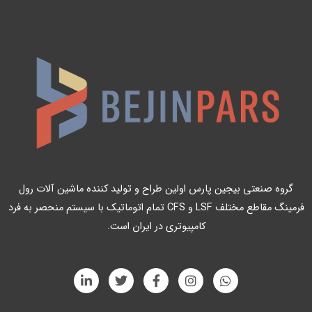
گروه صنعتی بیجین پارس اولین طراح و تولید کننده ماشین آلات رول
فرمینگ مقاطع مختلف LSF و CFS تمام اتوماتیک با سیستم منحصر به فرد
کامپیوتری در ایران است.
L
T
F
I
W
i
w
a
n
h
n
i
c
s
a
k
t
e
t
t