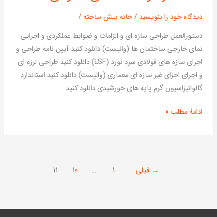
نقشه
دیدگاه‌ خود را بنویسید
/
خانه پیش ساخته
/
های
عمومی
دستورالعمل طراحی سازه اي و الزامات و ضوابط عملکردي و اجرایی
نماي خارجی ساختمان ها (والپست) دانلود کنید آيين نامه طراحي و
اجراي سازه هاي فولادي سرد نورد (LSF) دانلود کنید طراحی لرزه ای
و اجرای اجزای غیر سازه ای معماری (والپست) دانلود کنید استاندارد
گالوانیزاسیون گرم پایه های خورشیدی دانلود کنید
ادامۀ مطلب »
→
قبلی
1
…
10
11