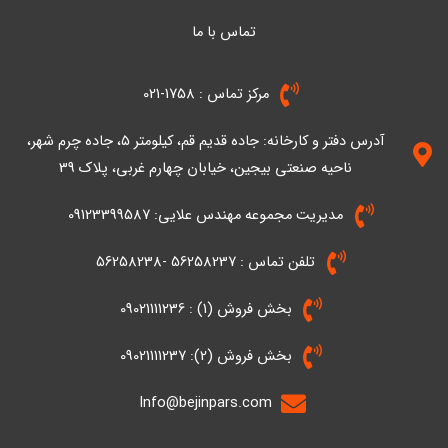
e
t
b
a
s
a
g
o
تماس با ما
e
d
i
r
o
r
p
n
k
a
p
-
-
m
مرکز تماس : 1758-021
i
f
n
آدرس دفتر و کارخانه: جاده قدیم قم، کیلومتر ۵، جاده چرم شهر،
ناحیه صنعتی بیجین، خیابان چهارم غربی، پلاک 39
مدیریت مجموعه مهندس علایی: 09123399587
تلفن تماس : 56258237 -56258238
بخش فروش (1) : 09021111236
بخش فروش (2): 09021111237
Info@bejinpars.com