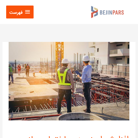
فتن
فهرست
ه
فهرست
حتوا
افزایش