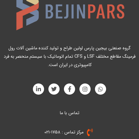
گروه صنعتی بیجین پارس اولین طراح و تولید کننده ماشین آلات رول
فرمینگ مقاطع مختلف LSF و CFS تمام اتوماتیک با سیستم منحصر به فرد
کامپیوتری در ایران است.
L
T
F
I
W
i
w
a
n
h
n
i
c
s
a
k
t
e
t
t
e
t
b
a
s
a
g
o
تماس با ما
e
d
i
r
o
r
p
n
k
a
p
-
-
m
مرکز تماس : 1758-021
i
f