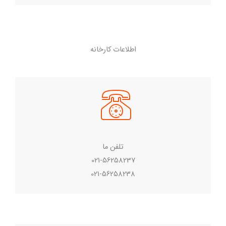
اطلاعات کارخانه
تلفن ما
021-56258237
021-56258238