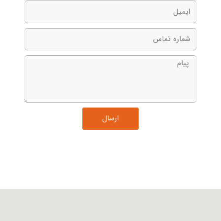
ش
م
ا
ر
ه
ت
م
ارسال
ا
س