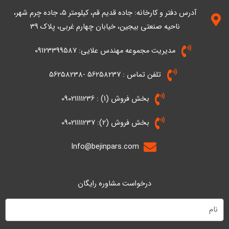
n
آدرس دفتر و کارخانه: جاده قدیم قم، کیلومتر ۵، جاده چرم شهر،
ناحیه صنعتی بیجین، خیابان چهارم غربی، پلاک 39
مدیریت مجموعه مهندس علایی: 09123399587
تلفن تماس : 56258237 -56258238
بخش فروش (1) : 09021111236
بخش فروش (2): 09021111237
Info@bejinpars.com
درخواست مشاوره رایگان
نام