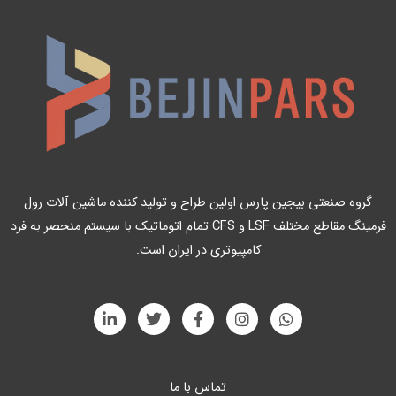
گروه صنعتی بیجین پارس اولین طراح و تولید کننده ماشین آلات رول
فرمینگ مقاطع مختلف LSF و CFS تمام اتوماتیک با سیستم منحصر به فرد
کامپیوتری در ایران است.
L
T
F
I
W
i
w
a
n
h
n
i
c
s
a
k
t
e
t
t
e
t
b
a
s
a
g
o
تماس با ما
e
d