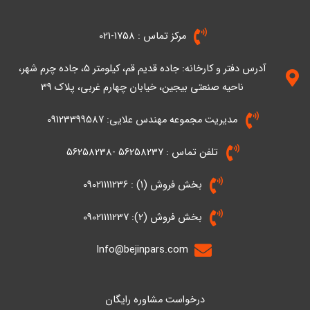
i
r
o
r
p
n
k
a
p
-
-
m
مرکز تماس : 1758-021
i
f
n
آدرس دفتر و کارخانه: جاده قدیم قم، کیلومتر ۵، جاده چرم شهر،
ناحیه صنعتی بیجین، خیابان چهارم غربی، پلاک 39
مدیریت مجموعه مهندس علایی: 09123399587
تلفن تماس : 56258237 -56258238
بخش فروش (1) : 09021111236
بخش فروش (2): 09021111237
Info@bejinpars.com
درخواست مشاوره رایگان