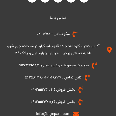
i
w
a
n
h
n
i
c
s
a
k
t
e
t
t
e
t
b
a
s
a
g
o
تماس با ما
e
d
i
r
o
r
p
n
k
a
p
-
-
m
مرکز تماس : 1758-021
i
f
n
آدرس دفتر و کارخانه: جاده قدیم قم، کیلومتر ۵، جاده چرم شهر،
ناحیه صنعتی بیجین، خیابان چهارم غربی، پلاک 39
مدیریت مجموعه مهندس علایی: 09123399587
تلفن تماس : 56258237 -56258238
بخش فروش (1) : 09021111236
بخش فروش (2): 09021111237
Info@bejinpars.com