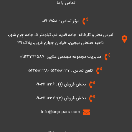
a
g
o
تماس با ما
e
d
i
r
o
r
p
n
k
a
p
-
-
m
مرکز تماس : 1758-021
i
f
n
آدرس دفتر و کارخانه: جاده قدیم قم، کیلومتر ۵، جاده چرم شهر،
ناحیه صنعتی بیجین، خیابان چهارم غربی، پلاک 39
مدیریت مجموعه مهندس علایی: 09123399587
تلفن تماس : 56258237 -56258238
بخش فروش (1) : 09021111236
بخش فروش (2): 09021111237
Info@bejinpars.com