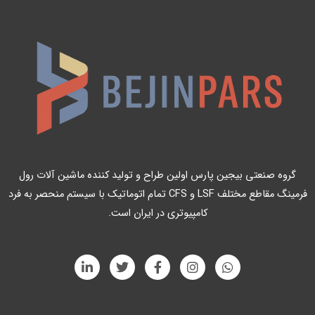
گروه صنعتی بیجین پارس اولین طراح و تولید کننده ماشین آلات رول
فرمینگ مقاطع مختلف LSF و CFS تمام اتوماتیک با سیستم منحصر به فرد
کامپیوتری در ایران است.
L
T
F
I
W
i
w
a
n
h
n
i
c
s
a
k
t
e
t
t
e
t
b
a
s